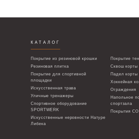
КАТАЛОГ
Покрытие из резиновой крошки
Покрытие тен
Резиновая плитка
Сквош корты
Покрытие для спортивной
Падел корты
площадки
Хоккейная ко
Искусственная трава
Ограждения
Уличные тренажеры
Напольное п
Спортивное оборудование
спортзала
SPORTWERK
Покрытия C
Искусственные неровности Натуре
Либека