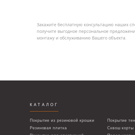
Закажите бесплатную консультацию наших сп
получите выгодное персональное предложени
монтажу и обслуживанию Вашего объекта.
КАТАЛОГ
Покрытие из резиновой крошки
Покрытие тен
Резиновая плитка
Сквош корты