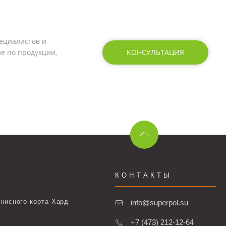
ециалистов и
е по продукции,
КОНСУЛЬТАЦИЯ
КОНТАКТЫ
нисного корта Хард
info@superpol.su
+7 (473) 212-12-64