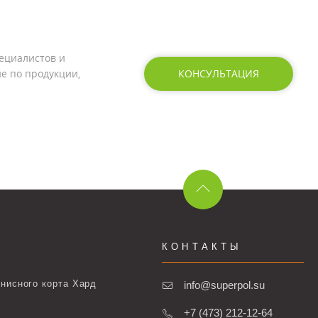
ециалистов и
е по продукции,
КОНСУЛЬТАЦИЯ
КОНТАКТЫ
нисного корта Хард
info@superpol.su
+7 (473) 212-12-64