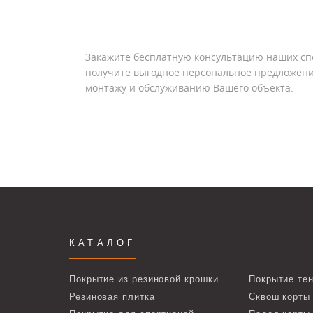
Закажите бесплатную консультацию наших сп
получите выгодное персональное предложени
монтажу и обслуживанию Вашего объекта.
КАТАЛОГ
Покрытие из резиновой крошки
Покрытие тен
Резиновая плитка
Сквош корты