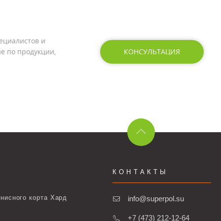
ециалистов и
е по продукции,
КОНСУЛЬТАЦИЯ
КОНТАКТЫ
нисного корта Хард
info@superpol.su
+7 (473) 212-12-64