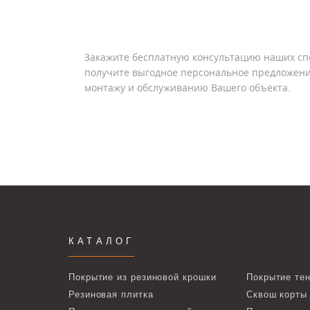
Закажите бесплатную консультацию наших сп
получите выгодное персональное предложени
монтажу и обслуживанию Вашего объекта.
КАТАЛОГ
Покрытие из резиновой крошки
Покрытие тен
Резиновая плитка
Сквош корты