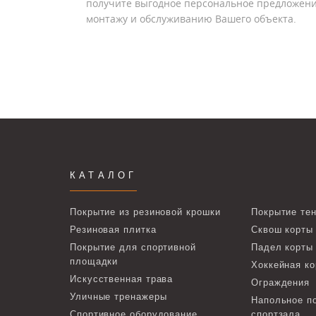
получите выгодное персональное предложени
монтажу и обслуживанию Вашего объекта.
КАТАЛОГ
Покрытие из резиновой крошки
Покрытие тен
Резиновая плитка
Сквош корты
Покрытие для спортивной
Падел корты
площадки
Хоккейная ко
Искусственная трава
Ограждения
Уличные тренажеры
Напольное п
Спортивное оборудование
спортзала