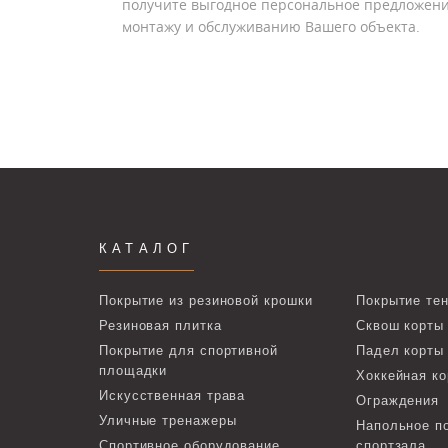
получите выгодное персональное предложени
монтажу и обслуживанию Вашего объекта.
КАТАЛОГ
Покрытие из резиновой крошки
Покрытие тен
Резиновая плитка
Сквош корты
Покрытие для спортивной
Падел корты
площадки
Хоккейная ко
Искусственная трава
Ограждения
Уличные тренажеры
Напольное п
Спортивное оборудование
спортзала