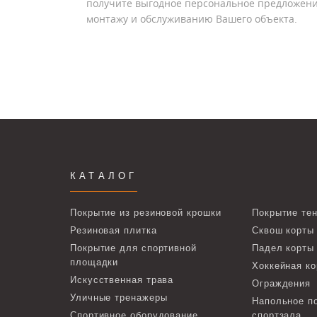
получите выгодное персональное предложени
монтажу и обслуживанию Вашего объекта.
КАТАЛОГ
Покрытие из резиновой крошки
Покрытие тен
Резиновая плитка
Сквош корты
Покрытие для спортивной
Падел корты
площадки
Хоккейная ко
Искусственная трава
Ограждения
Уличные тренажеры
Напольное п
Спортивное оборудование
спортзала